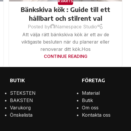
KVARTS
Bänkskiva kök : Guide till ett
hållbart och stilrent val
Posted by
Namespace Studio
Att välja rätt bänkskiva kök är ett av de
viktigaste besluten när du planerar eller
renoverar ditt kök.Hos
CONTINUE READING
BUTIK
FÖRETAG
STEKSTEN
Material
BAKSTEN
Butik
Varukorg
Om oss
Önskelista
Kontakta oss